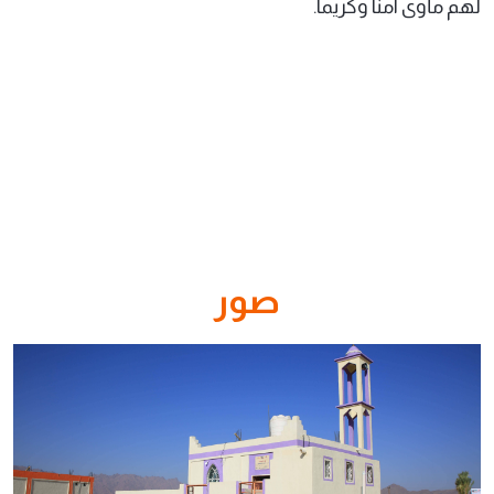
لهم مأوى آمناً وكريماً.
صور