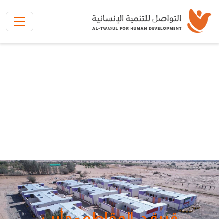
تخطي إلى المحتوى الرئيسي
قرية د .المقاطع - مأرب