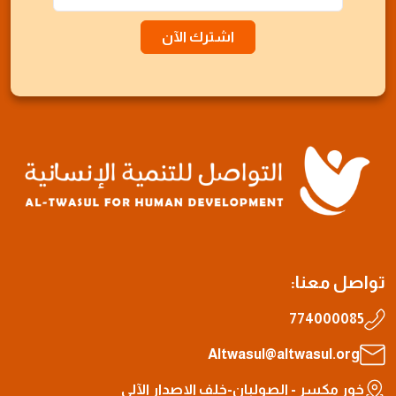
اشترك الآن
تواصل معنا:
774000085
Altwasul@altwasul.org
خور مكسر - الصولبان-خلف الاصدار الآلي